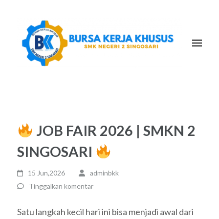
Lompat
ke
konten
(Tekan
Enter)
JOB FAIR 2026 | SMKN 2
SINGOSARI
15 Jun,2026
adminbkk
Tinggalkan komentar
Satu langkah kecil hari ini bisa menjadi awal dari