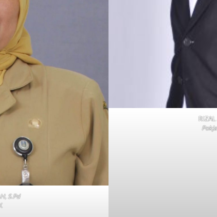
RIZAL
Pokja
, S.Pd
K