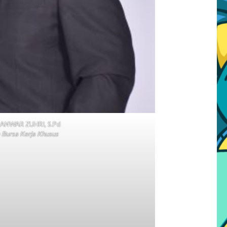
 ANWAR ZUHRI, S.Pd
 Bursa Kerja Khusus