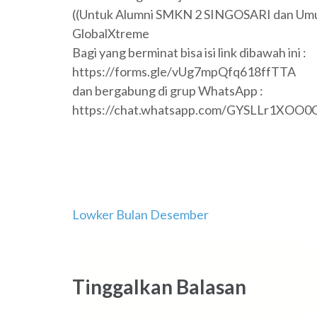
((Untuk Alumni SMKN 2 SINGOSARI dan Um
GlobalXtreme
Bagi yang berminat bisa isi link dibawah ini :
https://forms.gle/vUg7mpQfq618ffTTA
dan bergabung di grup WhatsApp :
https://chat.whatsapp.com/GYSLLr1XO
Navigasi
Lowker Bulan Desember
pos
Tinggalkan Balasan