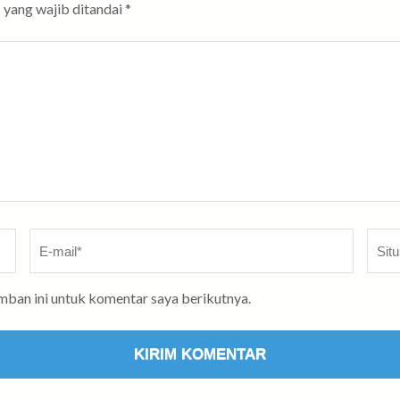
 yang wajib ditandai
*
E-
Situs
mail
*
Web
mban ini untuk komentar saya berikutnya.