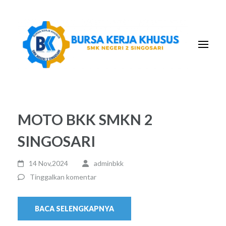
Lompat
ke
konten
(Tekan
Enter)
MOTO BKK SMKN 2
SINGOSARI
14 Nov,2024
adminbkk
Tinggalkan komentar
BACA SELENGKAPNYA