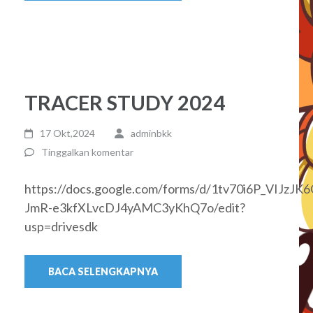
TRACER STUDY 2024
17 Okt,2024
adminbkk
Tinggalkan komentar
https://docs.google.com/forms/d/1tv70i6P_VIJzJK6
JmR-e3kfXLvcDJ4yAMC3yKhQ7o/edit?
usp=drivesdk
BACA SELENGKAPNYA