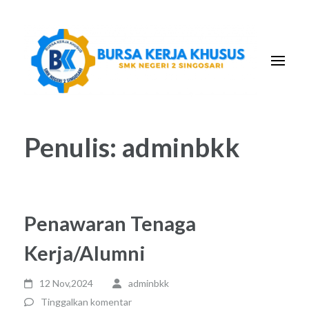
Lompat
ke
konten
(Tekan
Enter)
Penulis:
adminbkk
Penawaran Tenaga
Kerja/Alumni
12 Nov,2024
adminbkk
Tinggalkan komentar