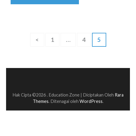
Paginasi
Halaman
Halaman
Halaman
<
1
…
4
5
pos
Hak Cipta ©2026
.
Education Zone | Diciptakan Oleh
Rara
Themes
. Ditenagai oleh
WordPress
.