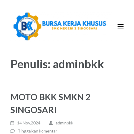
Lompat
ke
konten
(Tekan
Enter)
Penulis:
adminbkk
MOTO BKK SMKN 2
SINGOSARI
14 Nov,2024
adminbkk
Tinggalkan komentar